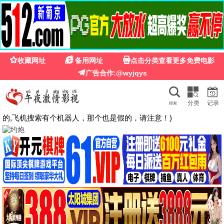
☰
🎬 大地影视官网资源在线播放
🔍
都市古仙医
更新至第189集
🔥 热门推荐
HOT