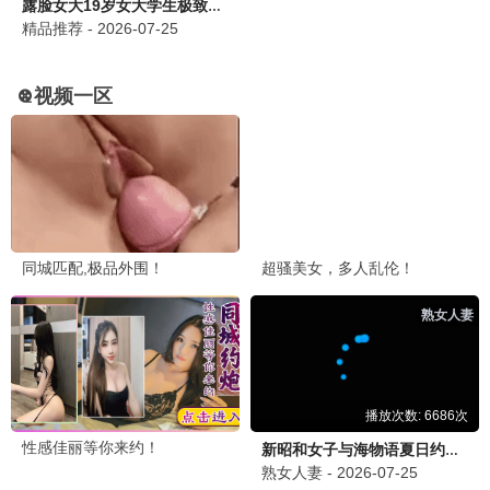
📱 短剧
最新
全部
言情
爽文
仙侠
她最璀璨
假千金靠人脉干翻全场
灵言渡白头
完结
完结
完结
●
●
●