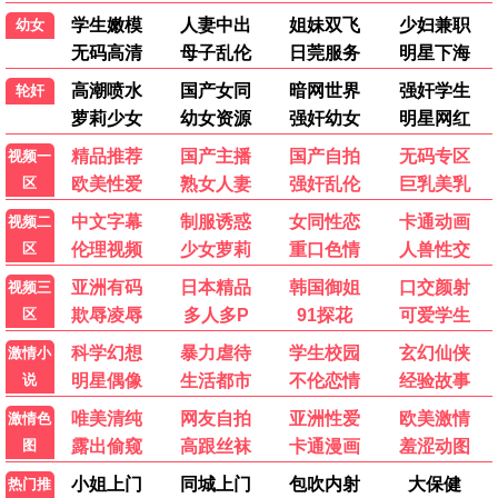
消暑胜地反击战 Summer's Last Resort
魂兮何所往
Water Park Shark
更新至高清
更新至HD
更新至HD
●
●
●
摄魂天母
寻找艾米丽
美食新闻报道
更新至HD
更新至HD
更新至第384期
●
●
●