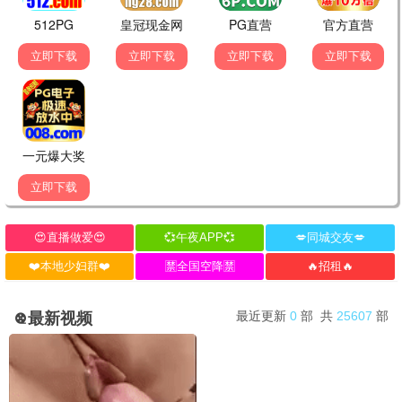
复婚前规则
更新至第17集
●
🎤 综艺
最新
全部
大陆
港台
欧美
Tzuyang几顿
这是我的西游2
你好星期六
更新至第06期
更新至20260704(游戏速看)
更新至20260704(特别企划)
●
●
●