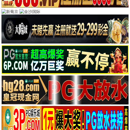
鉴宝：从捡漏赌石开始飞黄腾达
隐婚后我成了他的偏爱
分手当天，我捡到仙界垃圾场
完结
完结
完结
●
●
●
医者心
99个家
坏蛋先生4
已完结
已完结
更新至高清
●
●
●