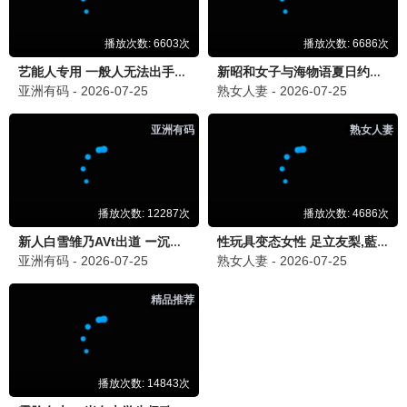
超超超超超喜欢你的100个女朋友 第三季
攻壳机动队
拜托了偶像公主
更新至第01集
更新至第01集
更新至第13集
●
●
●
天命
更新至第9集
●