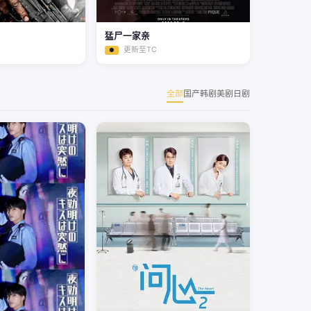
猛尸一家亲
更新至TC
●
全部
国产
韩剧
美剧
日剧