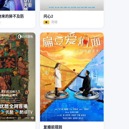
吻来的猝不及防
问心2
集
完结
●
复婚前规则