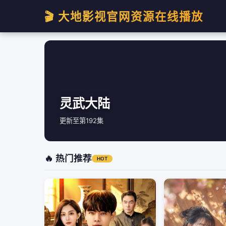
🎬 大地影视官网资源在线播放
灵武大陆
更新至第192集
🔥 热门推荐
HOT