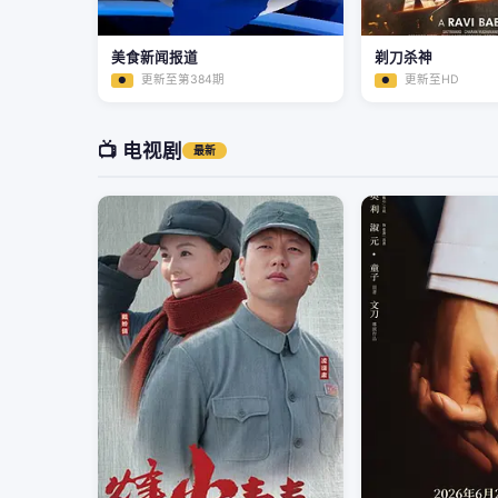
美食新闻报道
剃刀杀神
更新至第384期
更新至HD
●
●
📺 电视剧
最新