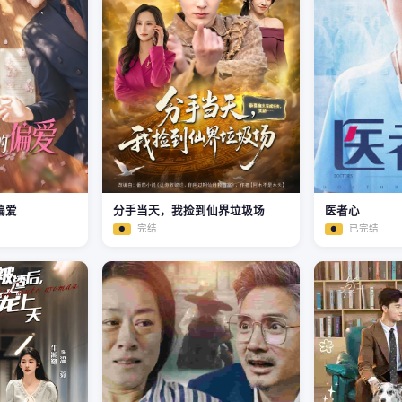
偏爱
分手当天，我捡到仙界垃圾场
医者心
完结
已完结
●
●