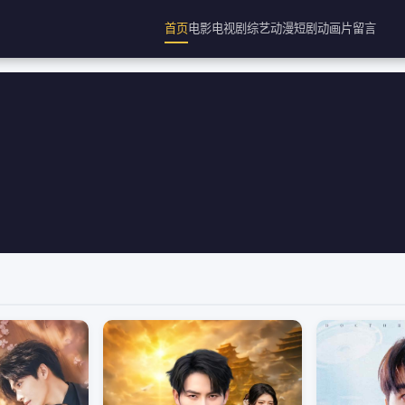
首页
电影
电视剧
综艺
动漫
短剧
动画片
留言