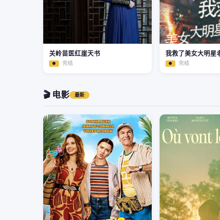
关岭苗医红崖天书
我救了美女大明星
完结
完结
●
●
🎬 电影
最新