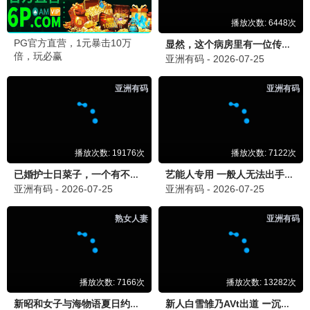
更新至20260704(第2期下纯享)
更新至20260704(第8期加更上)
更新至20260703期
●
●
●
百家讲坛
更新至20260704
●
🎨 动漫
最新
全部
国产
日韩
欧美