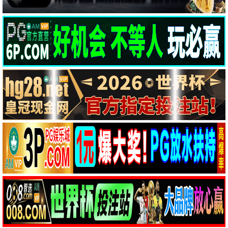
鉴宝：从捡漏赌石开始飞黄腾达
隐婚后我成了他的偏爱
分手当天，我捡到仙界垃圾场
完结
完结
完结
●
●
●
医者心
99个家
坏蛋先生4
已完结
已完结
更新至高清
●
●
●