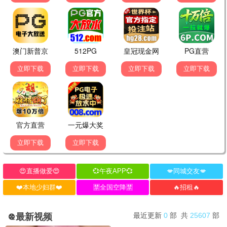
夜班结束后的吻来的猝不及防
问心2
云秀行
更新至第2集
完结
更新至第28集
●
●
●
男子心如钻
阿松与阿暖
悬案
更新至第12集
更新至第20集
更新至第4集
●
●
●