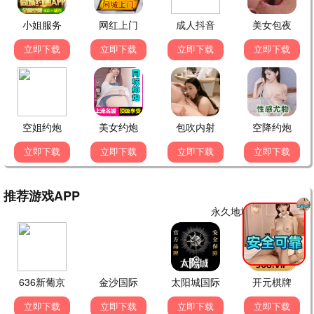
战火英雄
入戏
特别输送
更新至第17集
更新至第5集
更新至第28集
●
●
●