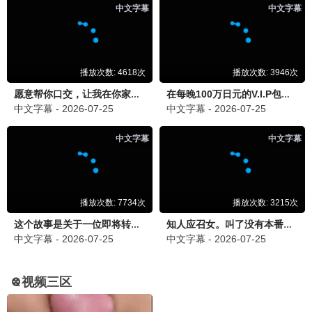
产检醒来，我肚子里的孩子消失了
完结
●
🧸 动画片
最新
玩具总动员5
钟馗
锦鲤人间之如愿以偿
更新至高清
更新至HD
更新至HD
●
●
●