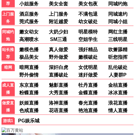
剃刀杀神
怒火焚情
营救夜莺
更新至HD
更新至高清
更新至HD
●
●
●
猛尸一家亲
更新至TC
●
📺 电视剧
最新
全部
国产
韩剧
美剧
日剧