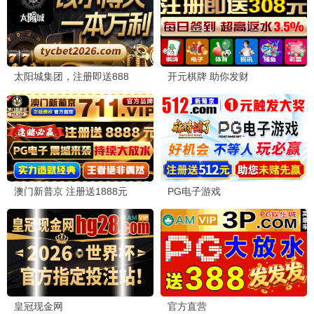
更新至20260704(第2期下纯享)
更新至20260704(第8期加更上)
更新至20260703期
●
●
●
百家讲坛
更新至20260704
●
🎨 动漫
最新
全部
国产
日韩
欧美