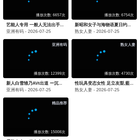
超超超超超喜欢你的100个女朋友 第三季
攻壳机动队
拜托了偶像公主
更新至第01集
更新至第01集
更新至第13集
●
●
●
天命
更新至第9集
●