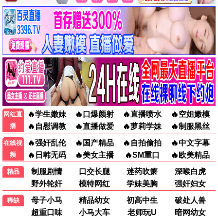
亲爱的影帝大人
黑剑鬼惊天
完结
已完结
●
●
🎬 电影
最新
全部
动作
喜剧
爱情
科幻