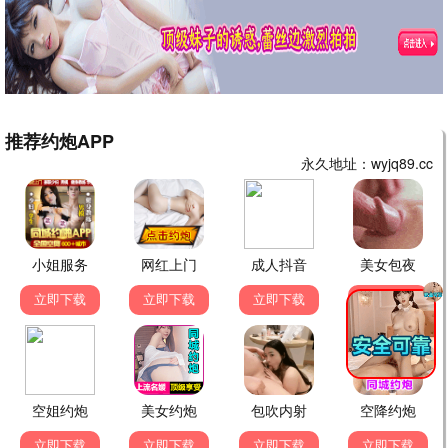
战火英雄
入戏
特别输送
更新至第17集
更新至第5集
更新至第28集
●
●
●