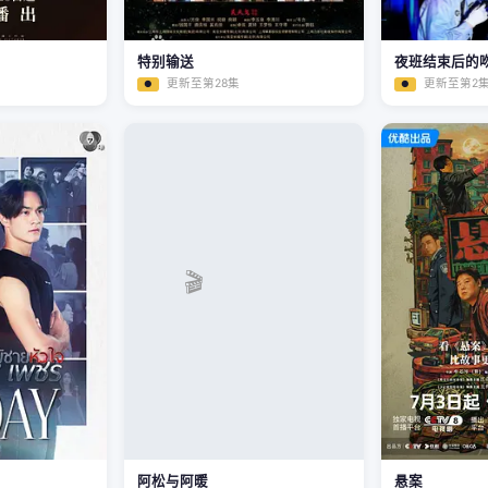
特别输送
夜班结束后的
更新至第28集
更新至第2
●
●
阿松与阿暖
悬案