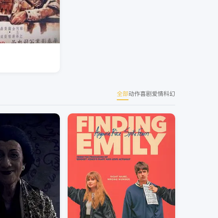
全部
动作
喜剧
爱情
科幻