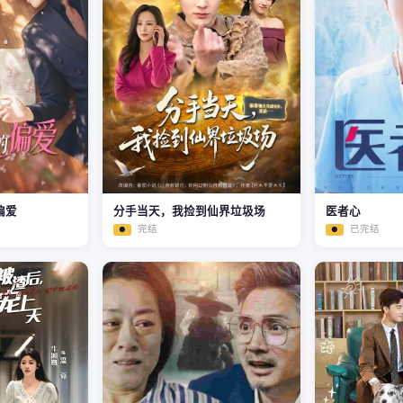
偏爱
分手当天，我捡到仙界垃圾场
医者心
完结
已完结
●
●