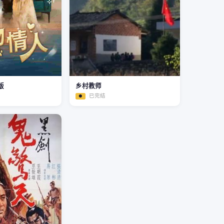
版
乡村教师
已完结
●