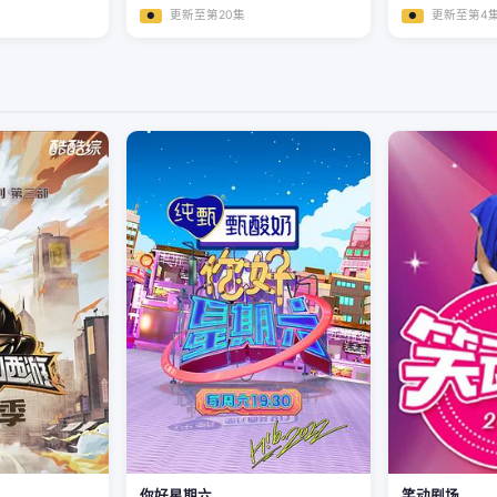
更新至第20集
更新至第4
●
●
你好星期六
笑动剧场