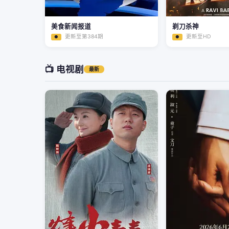
美食新闻报道
剃刀杀神
更新至第384期
更新至HD
●
●
📺 电视剧
最新