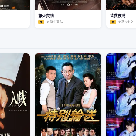
怒火焚情
营救夜莺
更新至高清
更新至HD
●
●