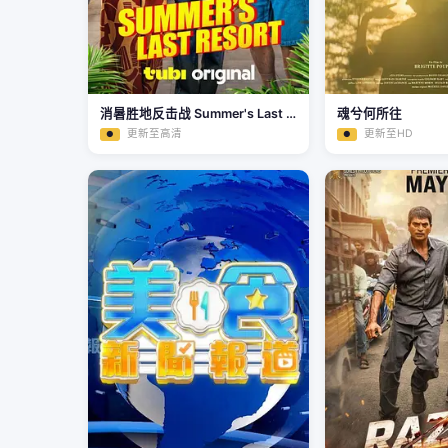
消暑胜地反击战 Summer's Last Resort
魂兮何所往
更新至高清
更新至HD
●
●