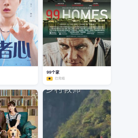
99个家
已完结
●